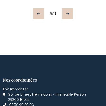
9/11
Nos coordonnées
BW Immobilier
90 rue Ernest Hemingway - Immeuble Kéréon
29200 Brest
02.30.90.60.00