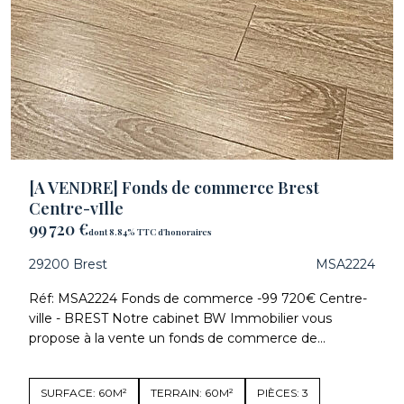
[A VENDRE] Fonds de commerce Brest
Centre-vIlle
99 720 €
dont 8.84% TTC d'honoraires
29200 Brest
MSA2224
Réf: MSA2224 Fonds de commerce -99 720€ Centre-
ville - BREST Notre cabinet BW Immobilier vous
propose à la vente un fonds de commerce de...
SURFACE: 60M²
TERRAIN: 60M²
PIÈCES: 3