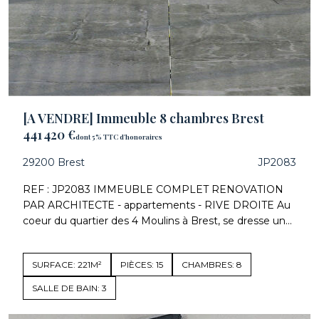
[A VENDRE] Immeuble 8 chambres Brest
441 420 €
dont 5% TTC d'honoraires
29200 Brest
JP2083
REF : JP2083 IMMEUBLE COMPLET RENOVATION
PAR ARCHITECTE - appartements - RIVE DROITE Au
coeur du quartier des 4 Moulins à Brest, se dresse un...
SURFACE: 221M²
PIÈCES: 15
CHAMBRES: 8
SALLE DE BAIN: 3