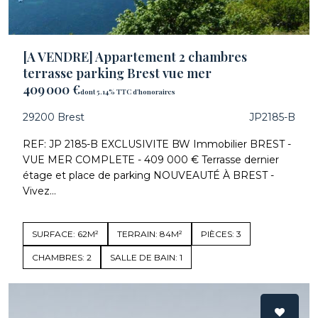
[A VENDRE] Appartement 2 chambres
terrasse parking Brest vue mer
409 000 €
dont 5.14% TTC d'honoraires
29200 Brest
JP2185-B
REF: JP 2185-B EXCLUSIVITE BW Immobilier BREST -
VUE MER COMPLETE - 409 000 € Terrasse dernier
étage et place de parking NOUVEAUTÉ À BREST -
Vivez...
SURFACE: 62M²
TERRAIN: 84M²
PIÈCES: 3
CHAMBRES: 2
SALLE DE BAIN: 1