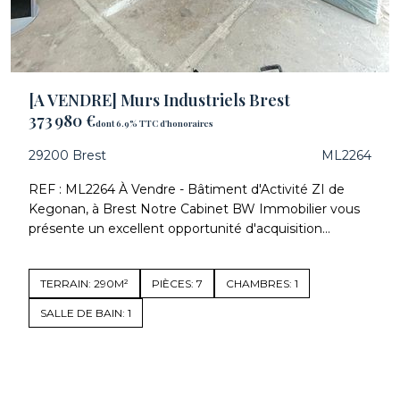
[A VENDRE] Murs Industriels Brest
373 980 €
dont 6.9% TTC d'honoraires
29200 Brest
ML2264
REF : ML2264 À Vendre - Bâtiment d'Activité ZI de
Kegonan, à Brest Notre Cabinet BW Immobilier vous
présente un excellent opportunité d'acquisition...
TERRAIN: 290M²
PIÈCES: 7
CHAMBRES: 1
SALLE DE BAIN: 1