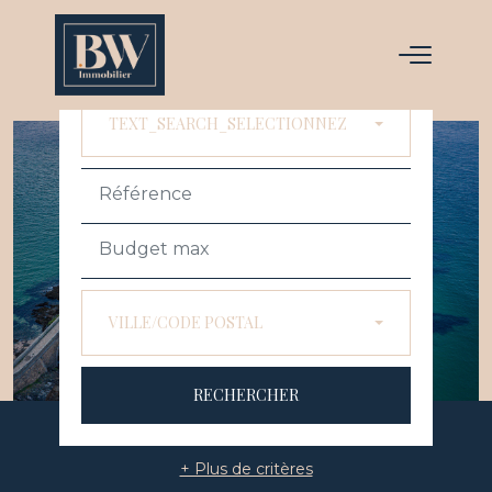
ACHETER
LOUER
TEXT_SEARCH_SELECTIONNEZ
VILLE/CODE POSTAL
RECHERCHER
+ Plus de critères