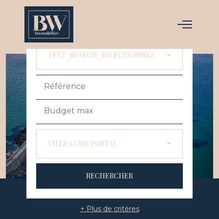
ACHETER
LOUER
TEXT_SEARCH_SELECTIONNEZ
VILLE/CODE POSTAL
RECHERCHER
+ Plus de critères