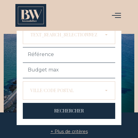
ACHETER
LOUER
TEXT_SEARCH_SELECTIONNEZ
VILLE/CODE POSTAL
RECHERCHER
+ Plus de critères