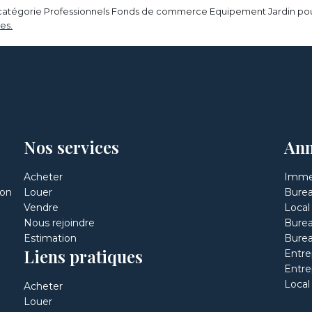
catégorie Professionnels Fonds de commerce Equipement Jardin pour l
es.
Nos services
Ann
Acheter
Immeu
éon
Louer
Burea
Vendre
Local
Nous rejoindre
Burea
Estimation
Burea
Liens pratiques
Entre
Entrep
Local
Acheter
Louer