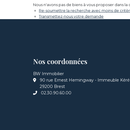
Nous n'avons pas de biens à vous proposer dans la 
Re-soumettre la recherche avec moins de critèr
Transmettez-nous votre demande
Nos coordonnées
BW Immobilier
90 rue Ernest Hemingway - Immeuble Kér
29200 Brest
02.30.90.60.00