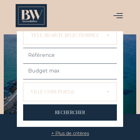
ACHETER
LOUER
TEXT_SEARCH_SELECTIONNEZ
VILLE/CODE POSTAL
RECHERCHER
+ Plus de critères