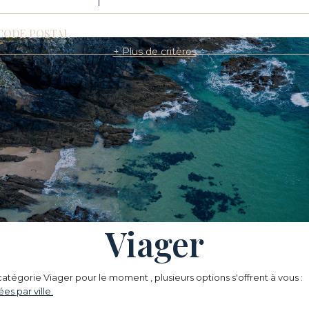
CODE POSTAL
+ Plus de critères
Viager
atégorie Viager pour le moment , plusieurs options s'offrent à vous :
es par ville.