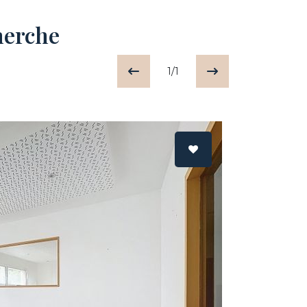
herche
1/1