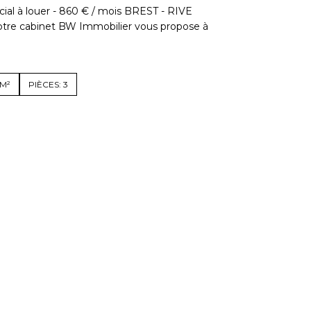
al à louer - 860 € / mois BREST - RIVE
e cabinet BW Immobilier vous propose à
5M²
PIÈCES: 3