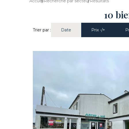
Accueil
Recherche par secteur
Résultats
10 bi
Trier par :
Date
Prix -/+
Pr