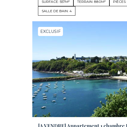
SURFACE: 557M²
TERRAIN: 880M²
PIÈCES:
SALLE DE BAIN: 4
EXCLUSIF
[A VENDRE] Appartement 1 chambre J