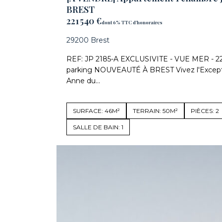
BREST
221 540 €
dont 6% TTC d'honoraires
29200 Brest
REF: JP 2185-A EXCLUSIVITE - VUE MER - 221
parking NOUVEAUTÉ À BREST Vivez l'Excepti
Anne du...
SURFACE: 46M²
TERRAIN: 50M²
PIÈCES: 2
SALLE DE BAIN: 1