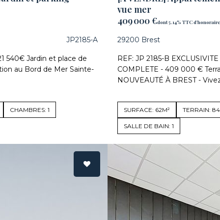
vue mer
409 000 €
dont 5.14% TTC d'honorair
JP2185-A
29200 Brest
 540€ Jardin et place de
REF: JP 2185-B EXCLUSIVIT
on au Bord de Mer Sainte-
COMPLETE - 409 000 € Terras
NOUVEAUTÉ À BREST - Vivez.
CHAMBRES: 1
SURFACE: 62M²
TERRAIN: 8
SALLE DE BAIN: 1