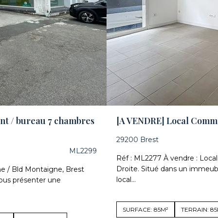
nt / bureau 7 chambres
[A VENDRE] Local Commer
29200 Brest
ML2299
Réf : ML2277 À vendre : Local
Droite. Situé dans un immeub
e / Bld Montaigne, Brest
local...
vous présenter une
SURFACE: 85M²
TERRAIN: 8