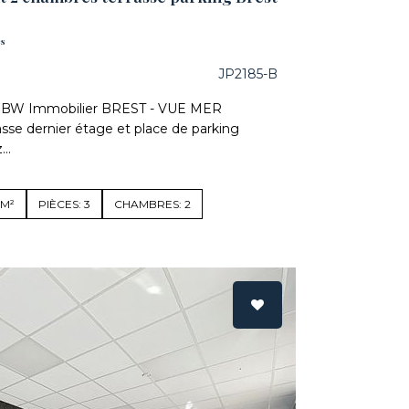
es
JP2185-B
E BW Immobilier BREST - VUE MER
se dernier étage et place de parking
..
4M²
PIÈCES: 3
CHAMBRES: 2