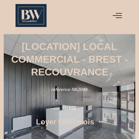
[LOCATION] LOCAL
COMMERCIAL - BREST -
RECOUVRANCE
référence NK2048
Brest
Loyer €860/mois
**