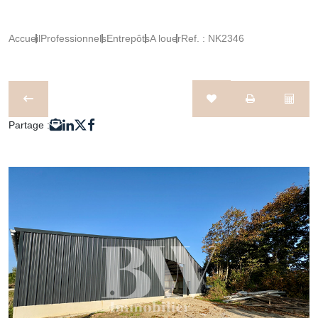
Accueil
Professionnels
Entrepôts
A louer
Ref. : NK2346
Partage :