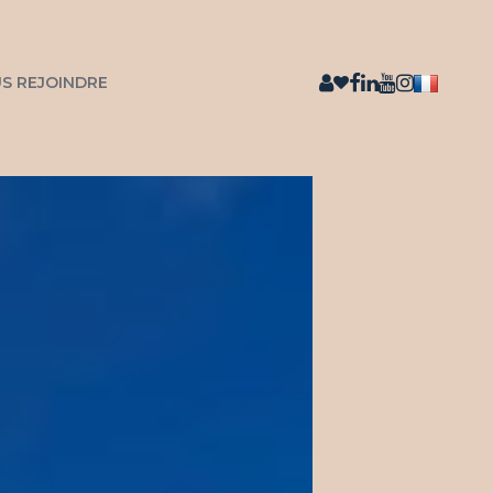
S REJOINDRE